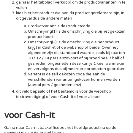
ga naar het tabblad [Verkoop] om de productvarianten in te
vullen
kies hier het product die aan dit product gerelateerd zijn, in
dit geval dus de andere maten
Productvariant is de Productcode
Omschrijving(1) is de omschrijving die bij het gekozen
product hoort
Omschrijving(2) is de omschrijving die het product
krijgt in Cash-it of de webshop of beide. Over het
algemeen zijn dit standaard waarde, zoals bij taarten
10 / 12 / 14 pers enzovoort of bij brood heel / half of
gesneden ongesneden deze kun je 1 keer aanmaken
en vervolgens dus bij meerdere producten gebruiken
Variant is de zelf gekozen code die aan de
verschillenden varianten gekozen kunnen worden
(aantal pers / gesneden enz)
dit veld bepaald of het bestemd is voor de webshop
(extravestiging) of voor Cash-it of voor allebei.
voor Cash-it
Ga nu naar Cash-it backoffice zet het hoofdproduct nu op de
gewenst plek in de artikel-layout.