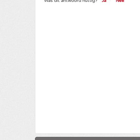
Was dit antwoord nuttig?
Ja
Nee