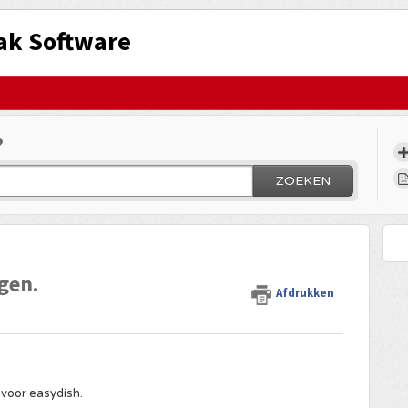
ak Software
?
ZOEKEN
ngen.
Afdrukken
voor easydish.