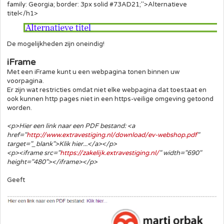
family: Georgia; border: 3px solid #73AD21;">Alternatieve
titel</h1>
De mogelijkheden zijn oneindig!
iFrame
Met een iFrame kunt u een webpagina tonen binnen uw
voorpagina.
Er zijn wat restricties omdat niet elke webpagina dat toestaat en
ook kunnen http pages niet in een https-veilige omgeving getoond
worden.
<p>Hier een link naar een PDF bestand: <a
href="
http://www.extravestiging.nl/download/ev-webshop.pdf
"
target="_blank">Klik hier...</a></p>
<p><iframe src="
https://zakelijk.extravestiging.nl/
" width="690"
height="480"></iframe></p>
Geeft