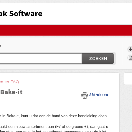
ak Software
?
ZOEKEN
en en FAQ
 Bake-it
Afdrukken
ken in Bake-it, kunt u dat aan de hand van deze handleiding doen.
aakt een nieuw assortiment aan (F7 of de groene +), dan gaat u
len stuk voor stuk in het assortiment toevoegen vanuit de juist