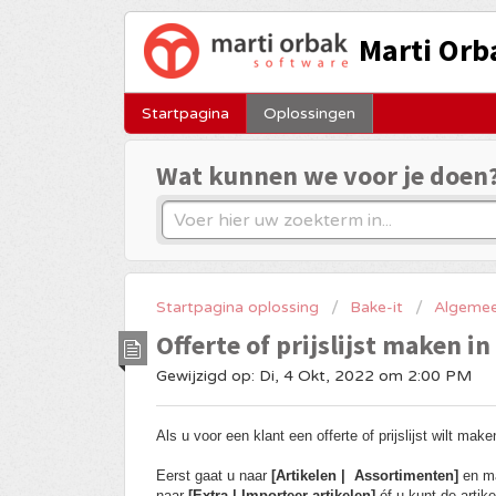
Marti Orb
Startpagina
Oplossingen
Wat kunnen we voor je doen
Startpagina oplossing
Bake-it
Algeme
Offerte of prijslijst maken in
Gewijzigd op: Di, 4 Okt, 2022 om 2:00 PM
Als u voor een klant een offerte of prijslijst wilt ma
Eerst gaat u naar
[Artikelen | Assortimenten]
en m
naar
[Extra | Importeer artikelen]
óf u kunt de artike