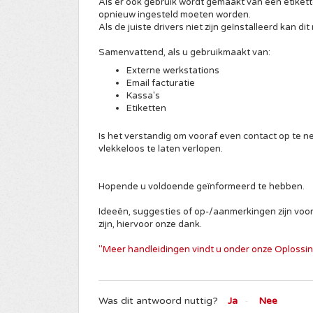
Als er ook gebruik wordt gemaakt van een etikett
opnieuw ingesteld moeten worden.
Als de juiste drivers niet zijn geïnstalleerd kan di
Samenvattend, als u gebruikmaakt van:
Externe werkstations
Email facturatie
Kassa's
Etiketten
Is het verstandig om vooraf even contact op te 
vlekkeloos te laten verlopen.
Hopende u voldoende geïnformeerd te hebben.
Ideeën, suggesties of op-/aanmerkingen zijn voo
zijn, hiervoor onze dank.
"Meer handleidingen vindt u onder onze Oplossi
Was dit antwoord nuttig?
Ja
Nee