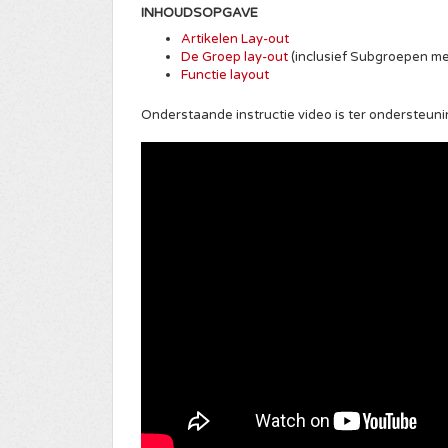
INHOUDSOPGAVE
Artikelen Lay-out
De Groep lay-out
(inclusief Subgroepen me
Functie layout
Onderstaande instructie video is ter ondersteuni