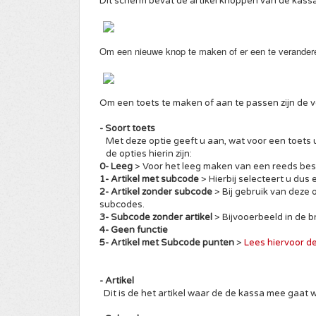
Dit scherm bevat de artikel knoppen van de kass
Om een nieuwe knop te maken of er een te verandere
Om een toets te maken of aan te passen zijn de 
- Soort toets
Met deze optie geeft u aan, wat voor een toets u
de opties hierin zijn:
0- Leeg
> Voor het leeg maken van een reeds be
1- Artikel met subcode
> Hierbij selecteert u dus
2- Artikel zonder subcode
> Bij gebruik van deze 
subcodes.
3- Subcode zonder artikel
> Bijvooerbeeld in de 
4- Geen functie
5- Artikel met Subcode punten
>
Lees hiervoor de
- Artikel
Dit is de het artikel waar de de kassa mee gaat 