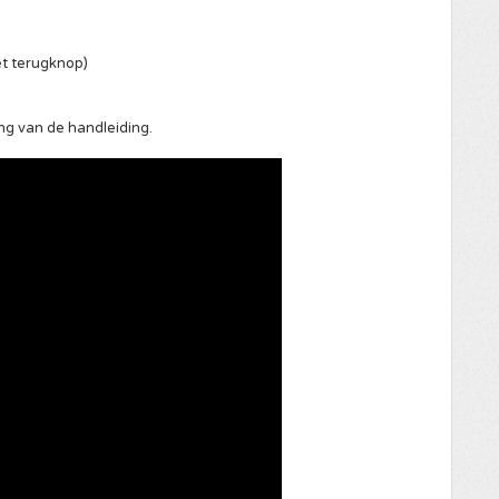
t terugknop)
ng van de handleiding.