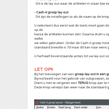
Dit is de lay-out waar de artikelen in staan (zie e
- Cash-it groep lay-out
Dit zijn de instellingen zo als de naam op de knop
U selecteert dus eerst wat de toets moet gaan doen
op de
kassa de artikelen kunnen zien. Daarna drukt u op 
welke
we willen gebruiken. Onder de Cash-it groep instel
standaard breedte is 70 maar dit kan naar wens gr
U herhaalt bovenstaande acties tot uw lay-out vo
LET OP!!
Bij het toevoegen van een
groep-lay-out in een g
Bijvoorbeeld voor het gebruik van subgroepen, z
Dient u niet te vergeten een
TERUG
knop aan te 
Deze knop verwijst dan weer naar de standaard g