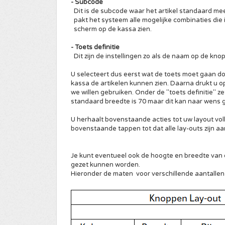
- Subcode
Dit is de subcode waar het artikel standaard mee
pakt het systeem alle mogelijke combinaties die in
scherm op de kassa zien.
- Toets definitie
Dit zijn de instellingen zo als de naam op de knop
U selecteert dus eerst wat de toets moet gaan doe
kassa de artikelen kunnen zien. Daarna drukt u op 
we willen gebruiken. Onder de "toets definitie" ze
standaard breedte is 70 maar dit kan naar wens gr
U herhaalt bovenstaande acties tot uw layout vol
bovenstaande tappen tot dat alle lay-outs zijn 
Je kunt eventueel ook de hoogte en breedte van
gezet kunnen worden.
Hieronder de maten voor verschillende aantalle