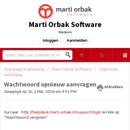
Marti Orbak Software
Welkom
Inloggen
Aanmelden
Startpagina oplossing
Marti Orbak Software
Algemene
Informatie
Wachtwoord opnieuw aanvragen
Afdrukken
Gewijzigd op: Di, 2 Feb, 2016 om 4:51 PM
Ga naar :
http://helpdesk.marti-orbak.nl/support/login
en klik op
“Wachtwoord vergeten”