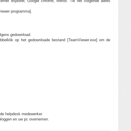
ternet explorer, Google chrome, firefox. Tik het volgende adres
mviewer programma].
volgens gedownload.
 dubbelklik op het gedownloade bestand [TeamViewer.exe] om de
an de helpdesk medewerker.
inloggen en uw pc overnemen.