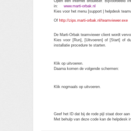
Open een internet brouwser. Bijvoorbeeld In
in:
www.marti-orbak.nl
Kies voor het menu [support | helpdesk tea
Of
http://zips.marti-orbak.nl/teamviewer.exe
De Marti-Orbak teamviewer client wordt ver
Kies voor [Run], [Uitvoeren] of [Start] of
installatie procedure te starten.
Klik op uitvoeren.
Daarna komen de volgende schermen:
Klik nogmaals op uitvoeren.
Geef het ID dat bij de rode pijl staat door a
Met behulp van deze code kan de helpdesk 